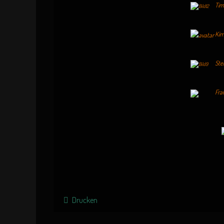
Tim
Kim
Ste
Fra
Drucken