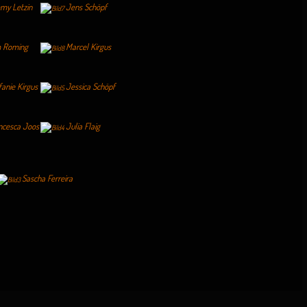
my Letzin
Jens Schöpf
 Roming
Marcel Kirgus
fanie Kirgus
Jessica Schöpf
ncesca Joos
Julia Flaig
Sascha Ferreira